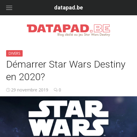
Skip
datapad.be
to
content
DIVERS
Démarrer Star Wars Destiny
en 2020?
29 novembre 2019
0