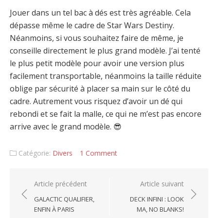
Jouer dans un tel bac à dés est très agréable. Cela
dépasse même le cadre de Star Wars Destiny.
Néanmoins, si vous souhaitez faire de même, je
conseille directement le plus grand modèle. J’ai tenté
le plus petit modèle pour avoir une version plus
facilement transportable, néanmoins la taille réduite
oblige par sécurité à placer sa main sur le côté du
cadre. Autrement vous risquez d’avoir un dé qui
rebondi et se fait la malle, ce qui ne m’est pas encore
arrive avec le grand modèle. 😎
Catégorie:
Divers
1 Comment
Navigation
Article précédent
Article suivant
de
GALACTIC QUALIFIER,
DECK INFINI : LOOK
ENFIN À PARIS
MA, NO BLANKS!
l’article