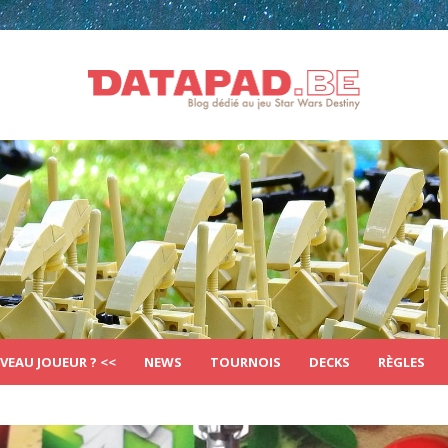
VEAU JOUEUR ? <<
NEWS
TOURNOIS
DECKS
RÈGLES