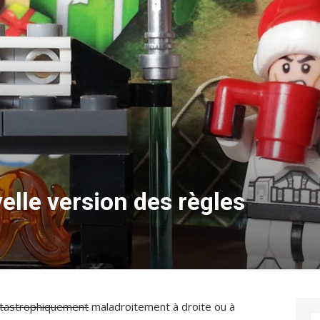
elle version des règles
tastrophiquement
maladroitement à droite ou à
S